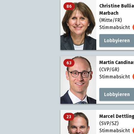
Christine Bulli
86
Marbach
(Mitte/FR)
Stimmabsicht
Lobbyieren
Martin Candina
63
(CVP/GR)
Stimmabsicht
Lobbyieren
Marcel Dettlin
23
(SVP/SZ)
Stimmabsicht