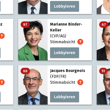
Lobbyieren
uz
Marianne Binder-
97
67
Keller
(CVP/AG)
Stimmabsicht
Lobbyieren
Jacques Bourgeois
66
51
(FDP/FR)
Stimmabsicht
Lobbyieren