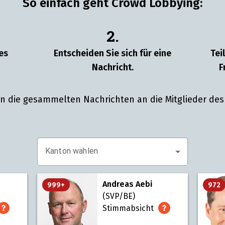
So einfach geht Crowd Lobbying:
2.
es
Entscheiden Sie sich für eine
Tei
Nachricht.
F
n die gesammelten Nachrichten an die Mitglieder des 
Kanton wählen
Andreas Aebi
999+
972
(SVP/BE)
Stimmabsicht