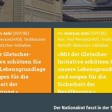
s Aebi
(SVP/BE)
An:
Andreas Aebi
(SVP/BE)
Person24926, Testhausen
Von: Test Person24921, Testh
etscher-Initiative
Betreff: Gletscher-Initiative
r Gletscher-
«Mit der Gletscher-
ive schützen Sie
Initiative schützen 
 Lebensgrundlage
unsere Lebensgrund
gen für die
und sorgen für die
eit der
Sicherheit der
rung.»
Bevölkerung.»
Der Nationalrat fasst in der 