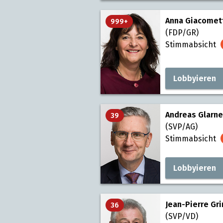
Anna Giacomet
999+
(FDP/GR)
Stimmabsicht
Lobbyieren
Andreas Glarne
39
(SVP/AG)
Stimmabsicht
Lobbyieren
Jean-Pierre Gri
36
(SVP/VD)