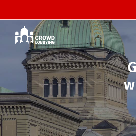
Im
Nationalrat
am
2.
März
G
w