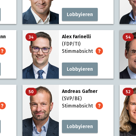
Lobbyieren
ann
Alex Farinelli
34
54
(FDP/TI)
Stimmabsicht
Lobbyieren
Andreas Gafner
50
52
(SVP/BE)
Stimmabsicht
Lobbyieren