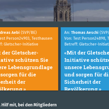
dreas Aebi
(SVP/BE)
An:
Thomas Aeschi
(SVP/
est Person24903, Testhausen
Von: Test Person24898, 
: Gletscher-Initiative
Betreff: Gletscher-Initiat
 der Gletscher-
«Mit der Gletsche
iative schützen Sie
Initiative schütz
re Lebensgrundlage
unsere Lebensgr
sorgen für die
und sorgen für di
erheit der
Sicherheit der
lkerung.»
Bevölkerung.»
 Hilf mit, bei den Mitgliedern