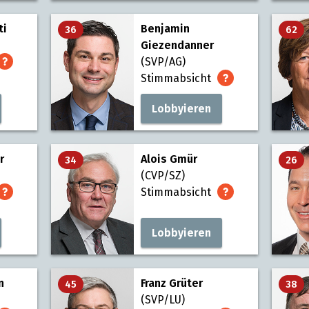
ti
Benjamin
36
62
Giezendanner
(SVP/AG)
Stimmabsicht
Lobbyieren
r
Alois Gmür
34
26
(CVP/SZ)
Stimmabsicht
Lobbyieren
n
Franz Grüter
45
38
(SVP/LU)