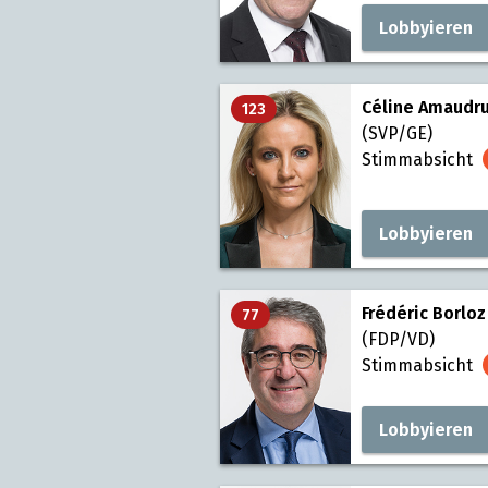
Lobbyieren
Céline Amaudr
123
(SVP/GE)
Stimmabsicht
Lobbyieren
Frédéric Borloz
77
(FDP/VD)
Stimmabsicht
Lobbyieren