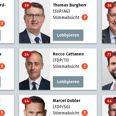
ard-
Thomas Burgherr
39
36
(SVP/AG)
Stimmabsicht
Lobbyieren
s
Rocco Cattaneo
24
71
(FDP/TI)
Stimmabsicht
Lobbyieren
g
Marcel Dobler
44
44
(FDP/SG)
Stimmabsicht