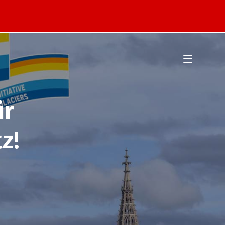
ür
z!