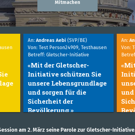
Mitmachen
An:
Andreas Aebi
(SVP/BE)
An:
An
ausen
Von: Test Person24909, Testhausen
Von: T
Betreff: Gletscher-Initiative
Betreff
«Mit der Gletscher-
«Mit
Sie
Initiative schützen Sie
Init
lage
unsere Lebensgrundlage
unse
und sorgen für die
und 
Sicherheit der
Sich
Bevölkerung.»
Bevö
Session am 2. März seine Parole zur Gletscher-Initiative.