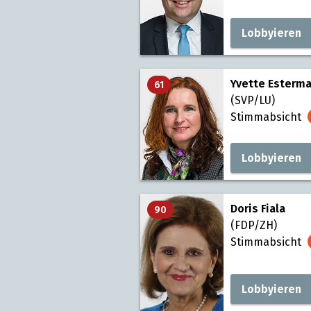
Lobbyieren
Yvette Esterm
61
(SVP/LU)
Stimmabsicht
Lobbyieren
Doris Fiala
90
(FDP/ZH)
Stimmabsicht
Lobbyieren