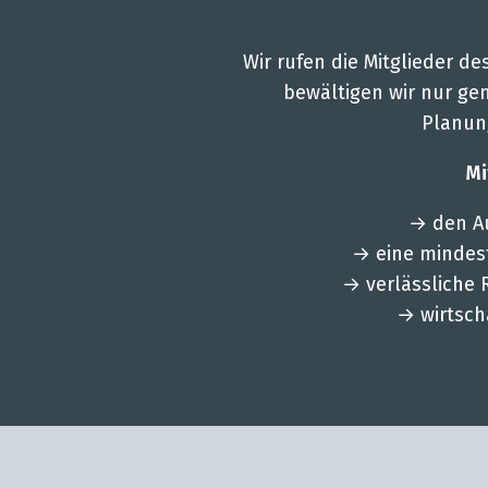
Wir rufen die Mitglieder des
bewältigen wir nur gem
Planung
Mi
→ den Au
→ eine mindest
→ verlässliche 
→ wirtsch