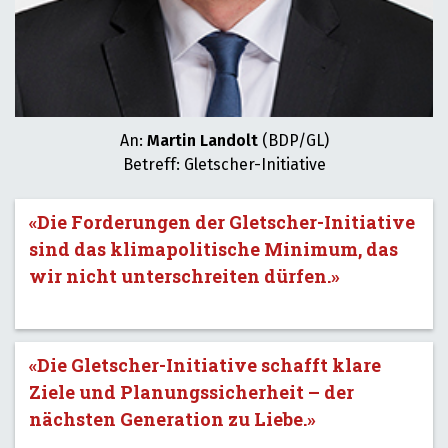
An:
Martin Landolt
(BDP/GL)
Betreff: Gletscher-Initiative
«Die Forderungen der Gletscher-Initiative
sind das klimapolitische Minimum, das
wir nicht unterschreiten dürfen.»
«Die Gletscher-Initiative schafft klare
Ziele und Planungssicherheit – der
nächsten Generation zu Liebe.»