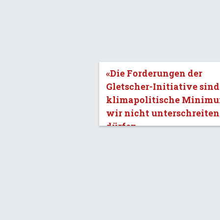
«Die Forderungen der
Gletscher-Initiative sind
klimapolitische Minimu
wir nicht unterschreiten
dürfen.»