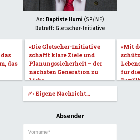
An:
Baptiste Hurni
(SP/NE)
Betreff: Gletscher-Initiative
«Die Gletscher-Initiative
«Mit d
 das
schafft klare Ziele und
schütz
m, das
Planungssicherheit – der
Leben
nächsten Generation zu
für di
Liebe.»
Bevöl
✍️ Eigene Nachricht...
Absender
Vorname