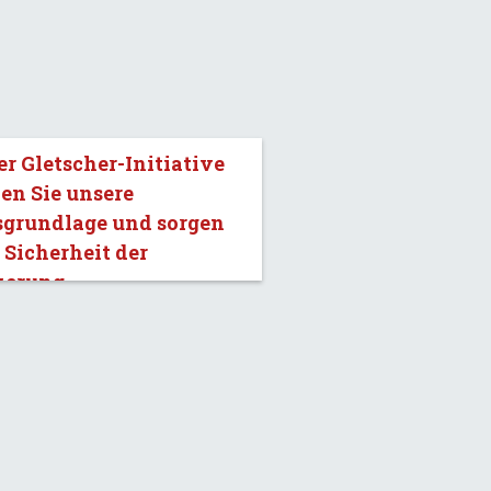
er Gletscher-Initiative
en Sie unsere
sgrundlage und sorgen
e Sicherheit der
kerung.»