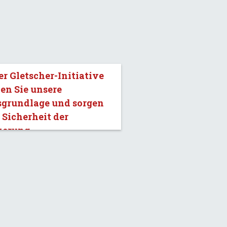
er Gletscher-Initiative
en Sie unsere
sgrundlage und sorgen
e Sicherheit der
kerung.»