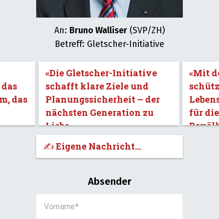
An:
Bruno Walliser
(SVP/ZH)
Betreff: Gletscher-Initiative
«Die Gletscher-Initiative
«Mit d
 das
schafft klare Ziele und
schütz
m, das
Planungssicherheit – der
Leben
nächsten Generation zu
für di
Liebe.»
Bevöl
✍️ Eigene Nachricht...
Absender
Vorname