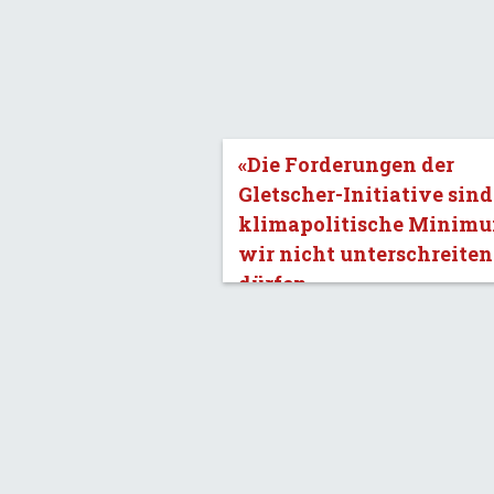
«Die Forderungen der
Gletscher-Initiative sind
klimapolitische Minimu
wir nicht unterschreiten
dürfen.»