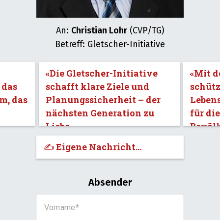
An:
Christian Lohr
(CVP/TG)
Betreff: Gletscher-Initiative
«Die Gletscher-Initiative
«Mit d
 das
schafft klare Ziele und
schütz
m, das
Planungssicherheit – der
Leben
nächsten Generation zu
für di
Liebe.»
Bevöl
✍️ Eigene Nachricht...
Absender
Vorname