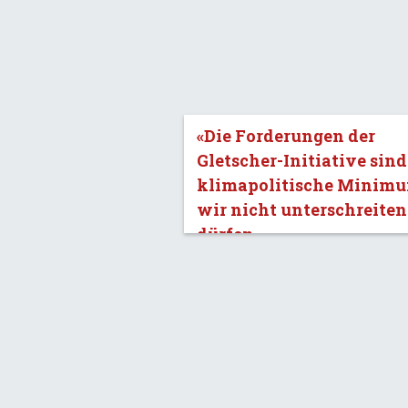
«Die Forderungen der
Gletscher-Initiative sind
klimapolitische Minimu
wir nicht unterschreiten
dürfen.»