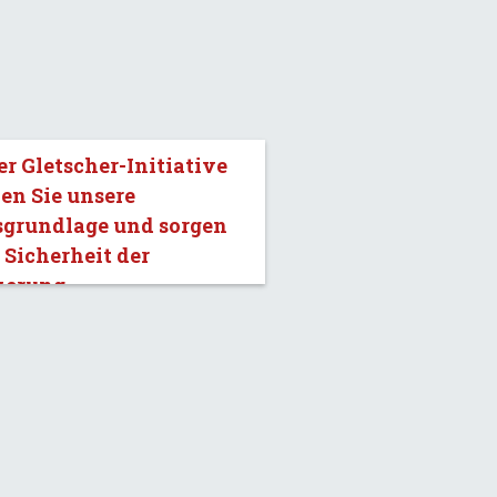
er Gletscher-Initiative
en Sie unsere
sgrundlage und sorgen
e Sicherheit der
kerung.»