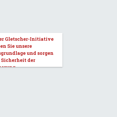
er Gletscher-Initiative
en Sie unsere
sgrundlage und sorgen
e Sicherheit der
kerung.»