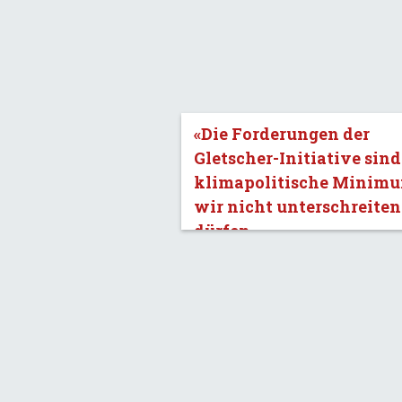
«Die Forderungen der
Gletscher-Initiative sind
klimapolitische Minimu
wir nicht unterschreiten
dürfen.»