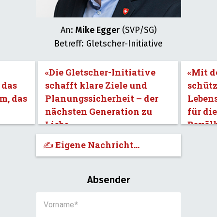
An:
Mike Egger
(SVP/SG)
Betreff: Gletscher-Initiative
«Die Gletscher-Initiative
«Mit d
 das
schafft klare Ziele und
schütz
m, das
Planungssicherheit – der
Leben
nächsten Generation zu
für di
Liebe.»
Bevöl
✍️ Eigene Nachricht...
Absender
Vorname