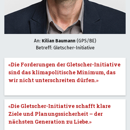
An:
Kilian Baumann
(GPS/BE)
Betreff: Gletscher-Initiative
«Die Forderungen der Gletscher-Initiative
sind das klimapolitische Minimum, das
wir nicht unterschreiten dürfen.»
«Die Gletscher-Initiative schafft klare
Ziele und Planungssicherheit – der
nächsten Generation zu Liebe.»