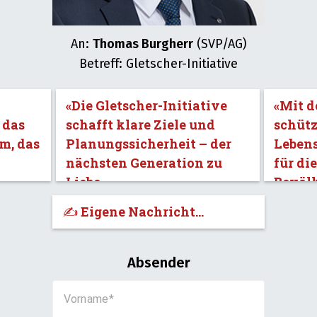
An:
Thomas Burgherr
(SVP/AG)
Betreff: Gletscher-Initiative
«Die Gletscher-Initiative
«Mit d
 das
schafft klare Ziele und
schütz
m, das
Planungssicherheit – der
Leben
nächsten Generation zu
für di
Liebe.»
Bevöl
✍️ Eigene Nachricht...
Absender
Vorname