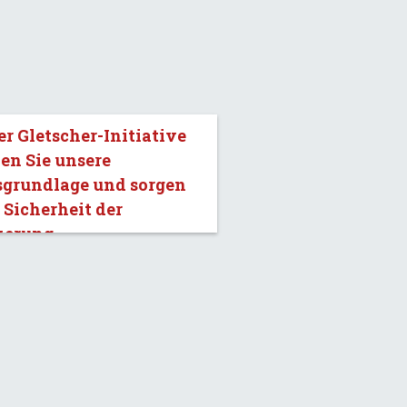
er Gletscher-Initiative
en Sie unsere
sgrundlage und sorgen
e Sicherheit der
kerung.»