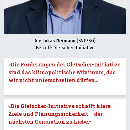
An:
Lukas Reimann
(SVP/SG)
Betreff: Gletscher-Initiative
«Die Forderungen der Gletscher-Initiative
sind das klimapolitische Minimum, das
wir nicht unterschreiten dürfen.»
«Die Gletscher-Initiative schafft klare
Ziele und Planungssicherheit – der
nächsten Generation zu Liebe.»