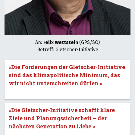
An:
Felix Wettstein
(GPS/SO)
Betreff: Gletscher-Initiative
«Die Forderungen der Gletscher-Initiative
sind das klimapolitische Minimum, das
wir nicht unterschreiten dürfen.»
«Die Gletscher-Initiative schafft klare
Ziele und Planungssicherheit – der
nächsten Generation zu Liebe.»