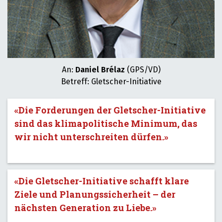
An:
Daniel Brélaz
(GPS/VD)
Betreff: Gletscher-Initiative
«Die Forderungen der Gletscher-Initiative
sind das klimapolitische Minimum, das
wir nicht unterschreiten dürfen.»
«Die Gletscher-Initiative schafft klare
Ziele und Planungssicherheit – der
nächsten Generation zu Liebe.»