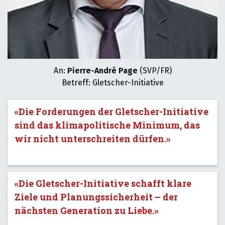
An:
Pierre-André Page
(SVP/FR)
Betreff: Gletscher-Initiative
«Die Forderungen der Gletscher-Initiative
sind das klimapolitische Minimum, das
wir nicht unterschreiten dürfen.»
«Die Gletscher-Initiative schafft klare
Ziele und Planungssicherheit – der
nächsten Generation zu Liebe.»