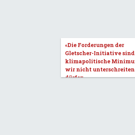
«Die Forderungen der
Gletscher-Initiative sind
klimapolitische Minimu
wir nicht unterschreiten
dürfen.»