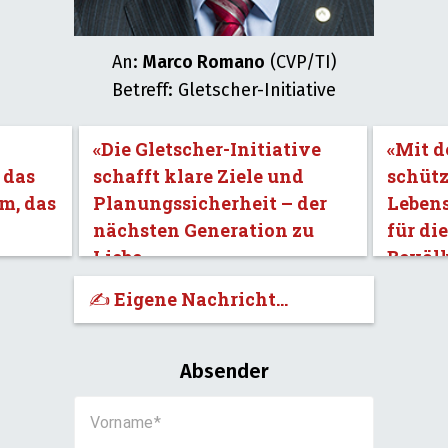
An:
Marco Romano
(CVP/TI)
Betreff: Gletscher-Initiative
«Die Gletscher-Initiative
«Mit d
 das
schafft klare Ziele und
schütz
m, das
Planungssicherheit – der
Leben
nächsten Generation zu
für di
Liebe.»
Bevöl
✍️ Eigene Nachricht...
Absender
Vorname