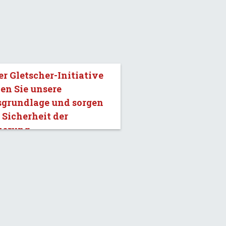
er Gletscher-Initiative
en Sie unsere
sgrundlage und sorgen
e Sicherheit der
kerung.»