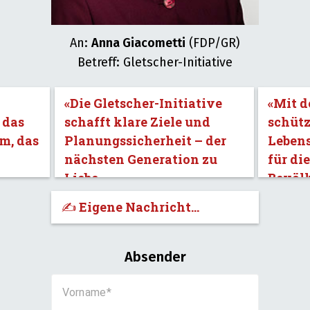
An:
Anna Giacometti
(FDP/GR)
Betreff: Gletscher-Initiative
«Die Gletscher-Initiative
«Mit d
 das
schafft klare Ziele und
schütz
m, das
Planungssicherheit – der
Leben
nächsten Generation zu
für di
Liebe.»
Bevöl
✍️ Eigene Nachricht...
Absender
Vorname