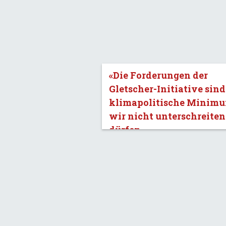
«Die Forderungen der
Gletscher-Initiative sind
klimapolitische Minimu
wir nicht unterschreiten
dürfen.»