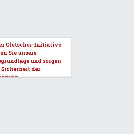
er Gletscher-Initiative
en Sie unsere
sgrundlage und sorgen
e Sicherheit der
kerung.»