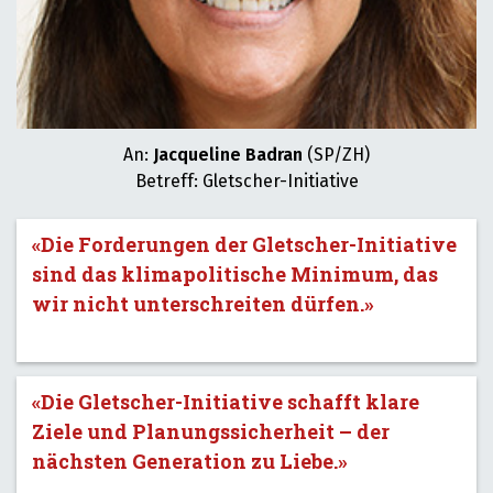
An:
Jacqueline Badran
(SP/ZH)
Betreff: Gletscher-Initiative
«Die Forderungen der Gletscher-Initiative
sind das klimapolitische Minimum, das
wir nicht unterschreiten dürfen.»
«Die Gletscher-Initiative schafft klare
Ziele und Planungssicherheit – der
nächsten Generation zu Liebe.»