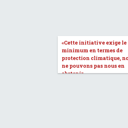
«Cette initiative exige le
minimum en termes de
protection climatique, n
ne pouvons pas nous en
abstenir.»