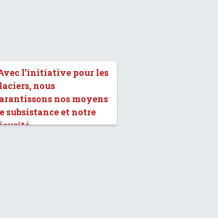
Avec l’initiative pour les
laciers, nous
arantissons nos moyens
e subsistance et notre
écurité.»