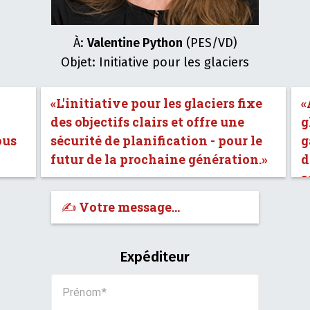
À:
Valentine Python
(PES/VD)
Objet: Initiative pour les glaciers
«L'initiative pour les glaciers fixe
«
des objectifs clairs et offre une
g
ous
sécurité de planification - pour le
g
futur de la prochaine génération.»
d
s
✍️ Votre message…
Expéditeur
Prénom