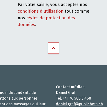
Par votre saisie, vous acceptez nos
conditions d’utilisation
tout comme
nos
règles de protection des
données
.
Contact médias
rme indépendante de
Daniel Graf
ettons aux personnes
Tel. +41 76 588 09 68
ent des messages qui leur
daniel.graf@publicbeta.ch