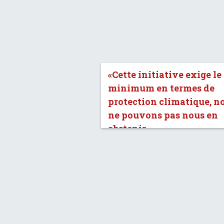
«Cette initiative exige le
minimum en termes de
protection climatique, n
ne pouvons pas nous en
abstenir.»