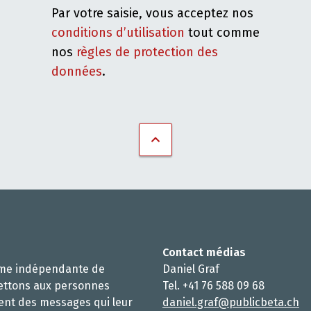
Par votre saisie, vous acceptez nos
conditions d’utilisation
tout comme
nos
règles de protection des
données
.
Contact médias
rme indépendante de
Daniel Graf
ettons aux personnes
Tel. +41 76 588 09 68
ent des messages qui leur
daniel.graf@publicbeta.ch