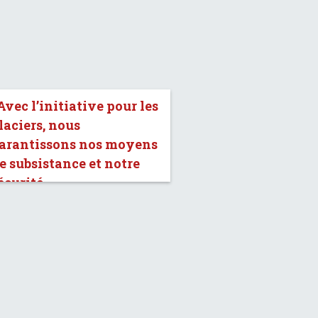
Avec l’initiative pour les
laciers, nous
arantissons nos moyens
e subsistance et notre
écurité.»