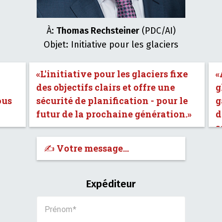
À:
Thomas Rechsteiner
(PDC/AI)
Objet: Initiative pour les glaciers
«L'initiative pour les glaciers fixe
«
des objectifs clairs et offre une
g
ous
sécurité de planification - pour le
g
futur de la prochaine génération.»
d
s
✍️ Votre message…
Expéditeur
Prénom