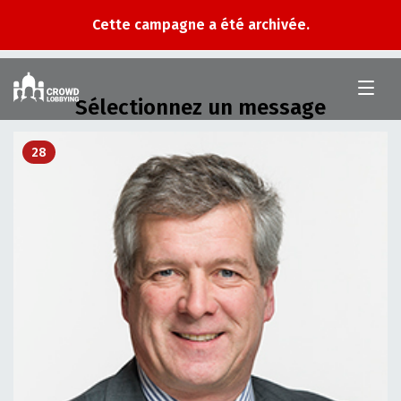
Cette campagne a été archivée.
Au
Conseil
Sélectionnez un message
national
le
2
mars
28