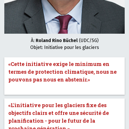
À:
Roland Rino Büchel
(UDC/SG)
Objet: Initiative pour les glaciers
«Cette initiative exige le minimum en
termes de protection climatique, nous ne
pouvons pas nous en abstenir.»
«L'initiative pour les glaciers fixe des
objectifs clairs et offre une sécurité de
planification - pour le futur de la
prochaine génération.»