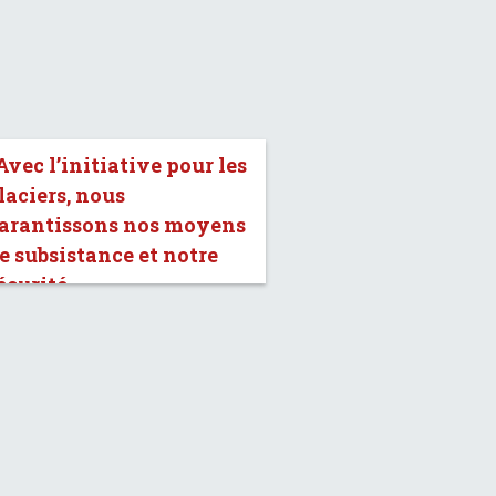
Avec l’initiative pour les
laciers, nous
arantissons nos moyens
e subsistance et notre
écurité.»