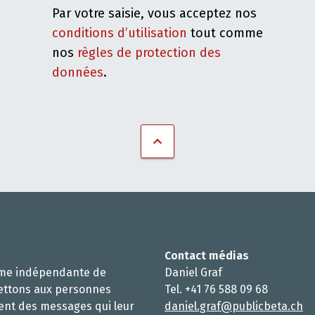
Par votre saisie, vous acceptez nos
conditions d’utilisation
tout comme
nos
règles de protection des
données
.
Contact médias
rme indépendante de
Daniel Graf
ettons aux personnes
Tel. +41 76 588 09 68
ent des messages qui leur
daniel.graf@publicbeta.ch