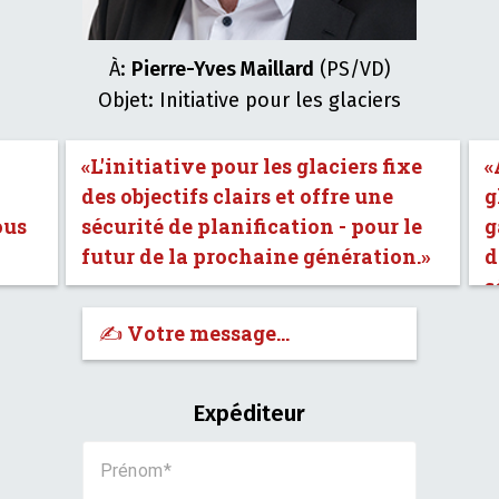
À:
Pierre-Yves Maillard
(PS/VD)
Objet: Initiative pour les glaciers
«L'initiative pour les glaciers fixe
«
des objectifs clairs et offre une
g
ous
sécurité de planification - pour le
g
futur de la prochaine génération.»
d
s
✍️ Votre message…
Expéditeur
Prénom