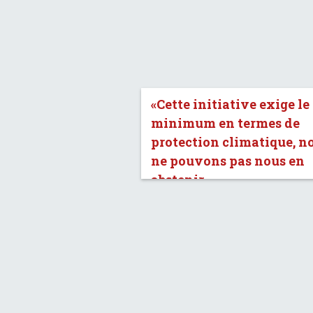
«Cette initiative exige le
minimum en termes de
protection climatique, n
ne pouvons pas nous en
abstenir.»