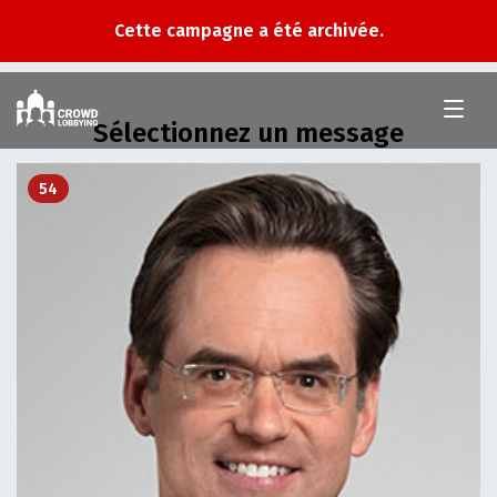
Cette campagne a été archivée.
Au
Conseil
Sélectionnez un message
national
le
2
mars
54