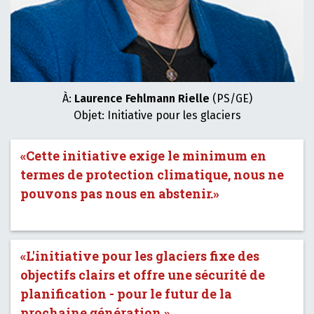
À:
Laurence Fehlmann Rielle
(PS/GE)
Objet: Initiative pour les glaciers
«Cette initiative exige le minimum en
termes de protection climatique, nous ne
pouvons pas nous en abstenir.»
«L'initiative pour les glaciers fixe des
objectifs clairs et offre une sécurité de
planification - pour le futur de la
prochaine génération.»