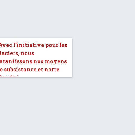
Avec l’initiative pour les
laciers, nous
arantissons nos moyens
e subsistance et notre
écurité.»