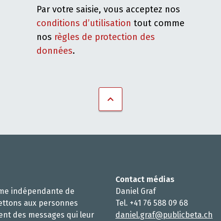
Par votre saisie, vous acceptez nos
conditions d’utilisation
tout comme
nos
règles de protection des
données
.
Contact médias
rme indépendante de
Daniel Graf
ettons aux personnes
Tel. +41 76 588 09 68
ent des messages qui leur
daniel.graf@publicbeta.ch