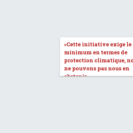
«Cette initiative exige le
minimum en termes de
protection climatique, n
ne pouvons pas nous en
abstenir.»