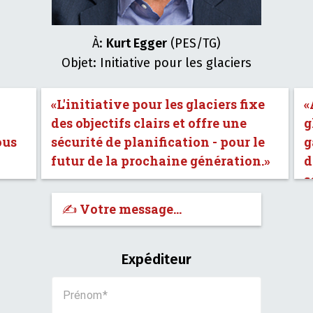
À:
Kurt Egger
(PES/TG)
Objet: Initiative pour les glaciers
«L'initiative pour les glaciers fixe
«
des objectifs clairs et offre une
g
ous
sécurité de planification - pour le
g
futur de la prochaine génération.»
d
s
✍️ Votre message…
Expéditeur
Prénom