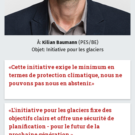
À:
Kilian Baumann
(PES/BE)
Objet: Initiative pour les glaciers
«Cette initiative exige le minimum en
termes de protection climatique, nous ne
pouvons pas nous en abstenir.»
«L'initiative pour les glaciers fixe des
objectifs clairs et offre une sécurité de
planification - pour le futur de la
prochaine génération.»