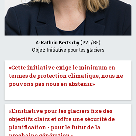
À:
Kathrin Bertschy
(PVL/BE)
Objet: Initiative pour les glaciers
«Cette initiative exige le minimum en
termes de protection climatique, nous ne
pouvons pas nous en abstenir.»
«L'initiative pour les glaciers fixe des
objectifs clairs et offre une sécurité de
planification - pour le futur de la
prochaine génération.»