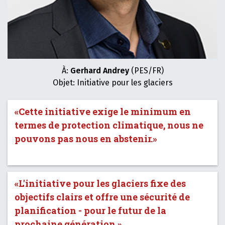
À:
Gerhard Andrey
(PES/FR)
Objet: Initiative pour les glaciers
«Cette initiative exige le minimum en
termes de protection climatique, nous ne
pouvons pas nous en abstenir.»
«L'initiative pour les glaciers fixe des
objectifs clairs et offre une sécurité de
planification - pour le futur de la
prochaine génération.»