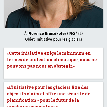
À:
Florence Brenzikofer
(PES/BL)
Objet: Initiative pour les glaciers
«Cette initiative exige le minimum en
termes de protection climatique, nous ne
pouvons pas nous en abstenir.»
«L'initiative pour les glaciers fixe des
objectifs clairs et offre une sécurité de
planification - pour le futur de la
prochaine génération.»