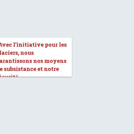
Avec l’initiative pour les
laciers, nous
arantissons nos moyens
e subsistance et notre
écurité.»