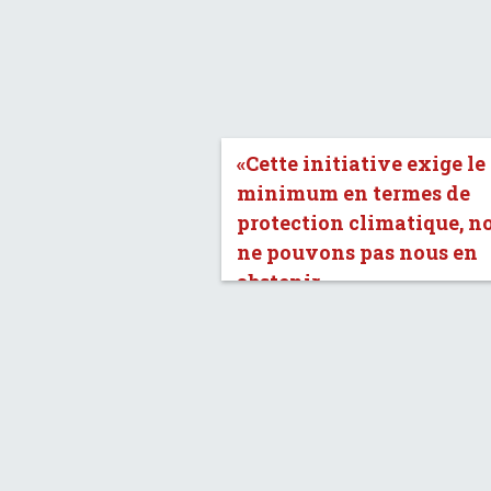
«Cette initiative exige le
minimum en termes de
protection climatique, n
ne pouvons pas nous en
abstenir.»