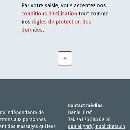
Par votre saisie, vous acceptez nos
conditions d’utilisation
tout comme
nos
règles de protection des
données
.
Contact médias
rme indépendante de
Daniel Graf
ettons aux personnes
Tel. +41 76 588 09 68
ent des messages qui leur
daniel.graf@publicbeta.ch