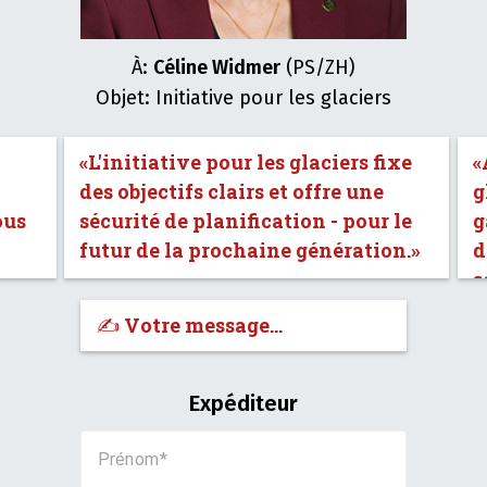
À:
Céline Widmer
(PS/ZH)
Objet: Initiative pour les glaciers
«L'initiative pour les glaciers fixe
«
des objectifs clairs et offre une
g
ous
sécurité de planification - pour le
g
futur de la prochaine génération.»
d
s
✍️ Votre message…
Expéditeur
Prénom