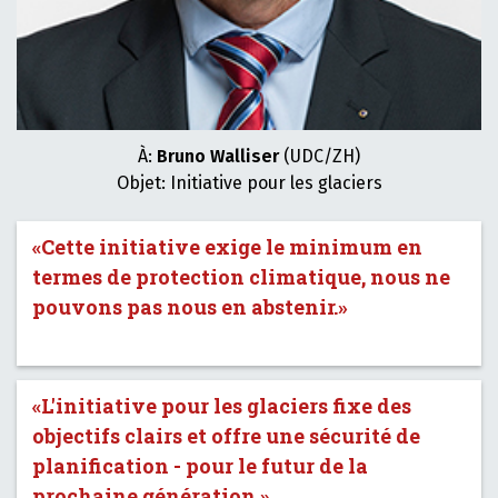
À:
Bruno Walliser
(UDC/ZH)
Objet: Initiative pour les glaciers
«Cette initiative exige le minimum en
termes de protection climatique, nous ne
pouvons pas nous en abstenir.»
«L'initiative pour les glaciers fixe des
objectifs clairs et offre une sécurité de
planification - pour le futur de la
prochaine génération.»